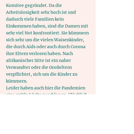
Komitee gegründet. Da die
Arbeitslosigkeit sehr hoch ist und
dadurch viele Familien kein
Einkommen haben, sind die Damen mit
sehr viel Not konfrontiert. Sie kümmern
sich sehr um die vielen Waisenkinder,
die durch Aids oder auch durch Corona
ihre Eltern verloren haben. Nach
afrikanischer Sitte ist ein naher
Verwandter oder die Großeltern
verpflichtet, sich um die Kinder zu
kümmern.
Leider haben auch hier die Pandemien
eine grüße Lücke geschlagen. Glücklich,
wer noch Verwandte hat.
Frau Mohale und ihr Team bereiten die
Straßenkinder große Sorgen. Vor allen
Dingen sind die Mädchen gefährdet. Der